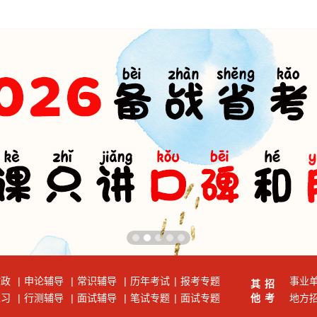
时政
|
申论辅导
|
常识辅导
|
历年考试
|
报考专题
事业
其
招
练习
|
行测辅导
|
面试辅导
|
笔试专题
|
面试专题
他
考
地方