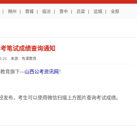
|
朔州
|
晋城
|
临汾
|
晋中
|
吕梁
|
运城
|
全部
西省考笔试成绩查询通知
-05-21 来源：有课教育
育旗下---
山西公考资讯网
！
已经发布，考生可以使用微信扫描上方图片查询考试成绩。