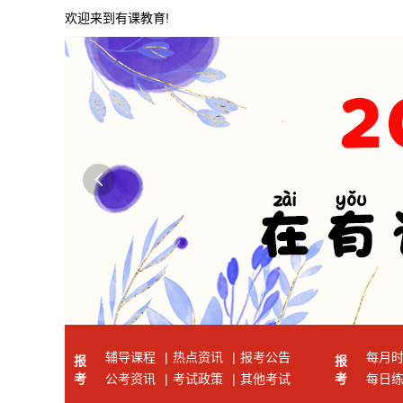
欢迎来到有课教育!

辅导课程
|
热点资讯
|
报考公告
每月
报
报
考
公考资讯
|
考试政策
|
其他考试
考
每日