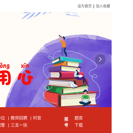
|
设为首页
加入收藏

单位
|
教师招聘
|
村官
题库
报
招警
|
三支一扶
考
下载