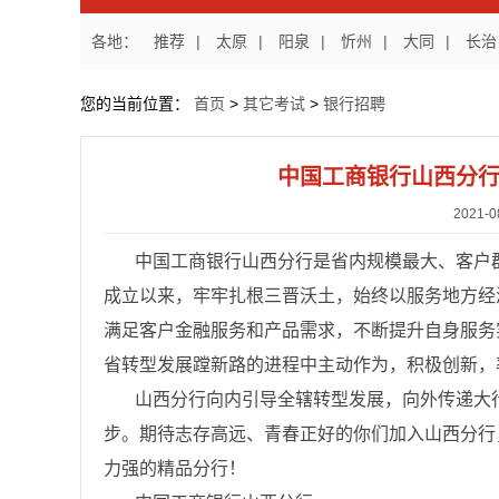
各地：
推荐
|
太原
|
阳泉
|
忻州
|
大同
|
长治
您的当前位置：
首页
>
其它考试
>
银行招聘
中国工商银行山西分行2
2021
中国工商银行山西分行是省内规模最大、客户
成立以来，牢牢扎根三晋沃土，始终以服务地方经济
满足客户金融服务和产品需求，不断提升自身服务
省转型发展蹚新路的进程中主动作为，积极创新，
山西分行向内引导全辖转型发展，向外传递大
步。期待志存高远、青春正好的你们加入山西分行
力强的精品分行！