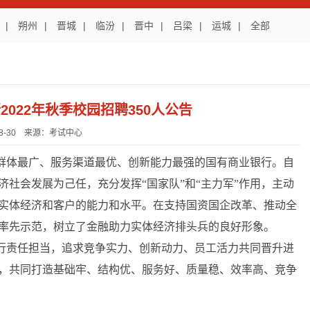
|
朔州
|
晋城
|
临汾
|
晋中
|
吕梁
|
运城
|
全部
022年秋季校园招聘350人公告
-08-30 来源：考试中心
群体最广、服务渠道最优、创新能力最强的国有商业银行。自
社会发展为己任，充分发挥“国家队”和“主力军”作用，主动
实体经济和客户的能力和水平。在支持国资国企改革、推动全
率先示范，树立了金融助力实体经济排头兵的良好形象。
行责任担当，追求竞争实力、创新动力、员工活力共同晋升进
，共同打造基础牢、结构优、服务好、质量稳、效率高、竞争