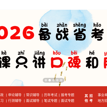
时政
|
申论辅导
|
常识辅导
|
历年考试
|
报考专题
事业
其
招
练习
|
行测辅导
|
面试辅导
|
笔试专题
|
面试专题
他
考
地方