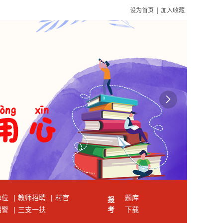
|
设为首页
加入收藏

单位
|
教师招聘
|
村官
题库
报
招警
|
三支一扶
考
下载