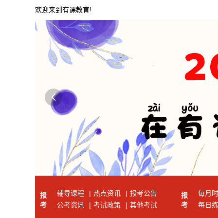
欢迎来到有课教育!

辅导课程
|
热点资讯
|
报考公告
每月
报
报
考
公考资讯
|
考试政策
|
其他考试
考
每日