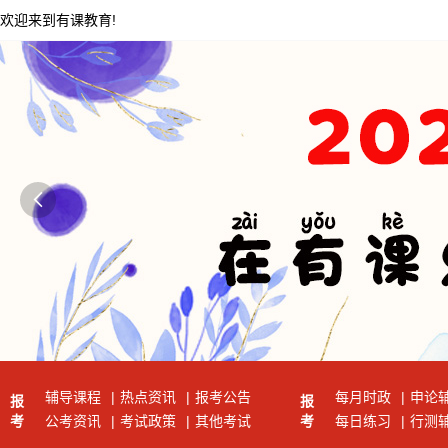
欢迎来到有课教育!

辅导课程
|
热点资讯
|
报考公告
每月时政
|
申论
报
报
考
公考资讯
|
考试政策
|
其他考试
考
每日练习
|
行测