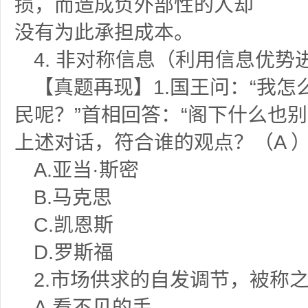
损，而造成负外部性的人却
没有为此承担成本。
4. 非对称信息（利用信息优势
【真题再现】1.
国王问：“我怎
民呢？”首相回答：“阁下什么也
上述对话，符合谁的观点？（
A
A.
亚当·斯密
B.
马克思
C.
凯恩斯
D.
罗斯福
2.
市场供求的自发调节，被称
A.
看不见的手