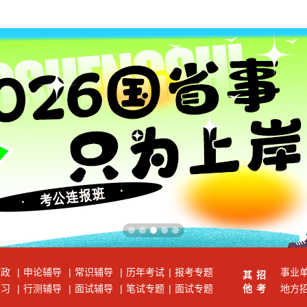
时政
|
申论辅导
|
常识辅导
|
历年考试
|
报考专题
事业
其
招
练习
|
行测辅导
|
面试辅导
|
笔试专题
|
面试专题
他
考
地方