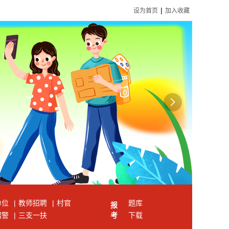
|
设为首页
加入收藏

单位
|
教师招聘
|
村官
题库
报
招警
|
三支一扶
考
下载