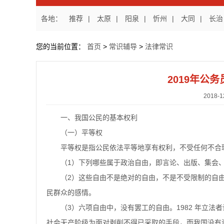
各地：
推荐
|
太原
|
阳泉
|
忻州
|
大同
|
长治
您的当前位置：
首页
>
常识辅导
>
法律常识
2019年公
2018
一、我国公民的基本权利
（一）平等权
平等权是指公民依法平等地享有权利，不受任何不合
（
1）下列哪些属于政治自由，即言论、出版、集会
（
2）这些自由不是绝对的自由，不是不受限制的自
民群众的感情。
（
3）六项自由中，没有罢工的自由。1982 年立法
社会无产阶级为面对剥削不得已采取的手段，而我国没有