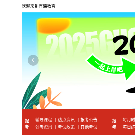
欢迎来到有课教育!

辅导课程
|
热点资讯
|
报考公告
每月
报
报
考
公考资讯
|
考试政策
|
其他考试
考
每日