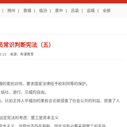
|
朔州
|
晋城
|
临汾
|
晋中
|
吕梁
|
运城
|
全部
务员常识判断宪法（五）
-12-21 来源：有课教育
理的差别对待，要求国家法律给予权利同等的保护。
、结社、游行、示威的自由。
由，比如主持人毕福剑的某些言论就侵害了社会公共的利益、损害了人
者设定宪法的考虑：罢工是资本主义
资本主义，当然也不存在剥削，因此没有必要采用罢工的手段。