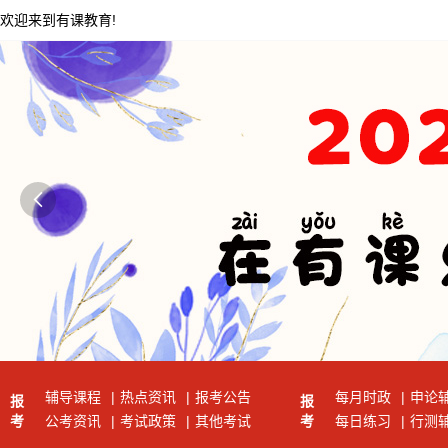
欢迎来到有课教育!

辅导课程
|
热点资讯
|
报考公告
每月时政
|
申论
报
报
考
公考资讯
|
考试政策
|
其他考试
考
每日练习
|
行测