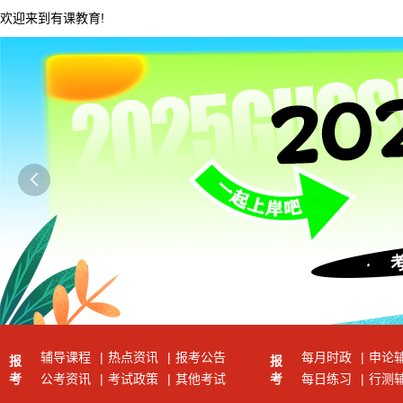
欢迎来到有课教育!

辅导课程
|
热点资讯
|
报考公告
每月时政
|
申论
报
报
考
公考资讯
|
考试政策
|
其他考试
考
每日练习
|
行测